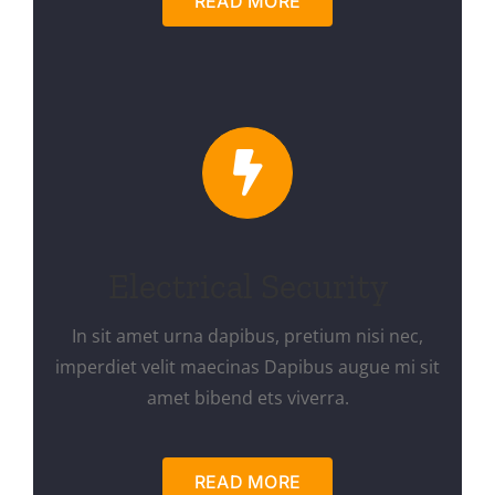
READ MORE
Electrical Security
In sit amet urna dapibus, pretium nisi nec,
imperdiet velit maecinas Dapibus augue mi sit
amet bibend ets viverra.
READ MORE