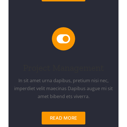
Project Management
In sit amet urna dapibus, pretium nisi nec,
imperdiet velit maecinas Dapibus augue mi sit
amet bibend ets viverra.
READ MORE