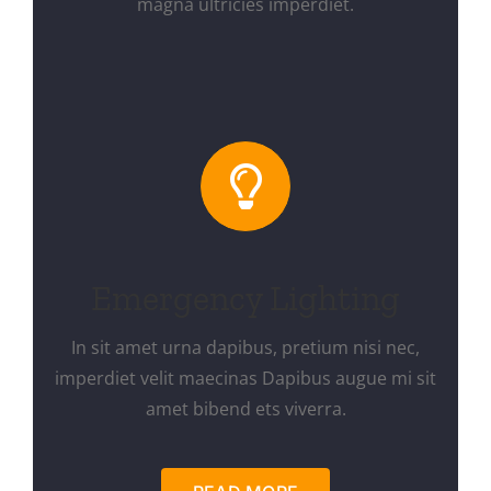
magna ultricies imperdiet.
Emergency Lighting
In sit amet urna dapibus, pretium nisi nec,
imperdiet velit maecinas Dapibus augue mi sit
amet bibend ets viverra.