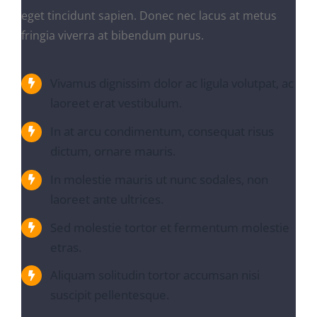
eget tincidunt sapien. Donec nec lacus at metus
fringia viverra at bibendum purus.
Vivamus dignissim dolor ac ligula volutpat, ac
laoreet erat vestibulum.
In at arcu condimentum, consequat risus
dictum, ornare mauris.
In molestie mauris ut nunc sodales, non
laoreet ante ultrices.
Sed molestie tortor et fermentum molestie
etras.
Aliquam solitudin tortor accumsan nisi
suscipit pellentesque.