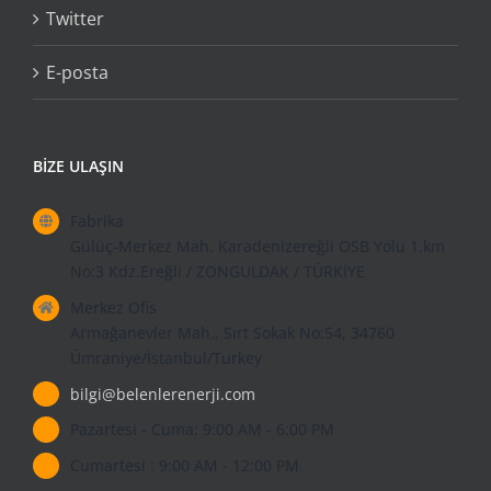
Twitter
E-posta
BIZE ULAŞIN
Fabrika
Gülüç-Merkez Mah. Karadenizereğli OSB Yolu 1.km
No:3 Kdz.Ereğli / ZONGULDAK / TÜRKİYE
Merkez Ofis
Armağanevler Mah., Sırt Sokak No:54, 34760
Ümraniye/İstanbul/Turkey
bilgi@belenlerenerji.com
Pazartesi - Cuma: 9:00 AM - 6:00 PM
Cumartesi : 9:00 AM - 12:00 PM