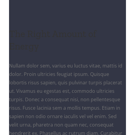
The Right Amount of
Energy
Nullam dolor sem, varius eu luctus vitae, mattis id
dolor. Proin ultricies feugiat ipsum. Quisque
lobortis risus sapien, quis pulvinar turpis placerat
ut. Vivamus eu egestas est, commodo ultricies
turpis. Donec a consequat nisi, non pellentesque
risus. Fusce lacinia sem a mollis tempus. Etiam in
sapien non odio ornare iaculis vel vel enim. Sed
velit urna, pharetra non quam nec, consequat
hendrerit ex. Phasellus ac rutrum diam. Curabitur