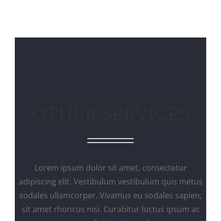
OTHER SERVICES
Lorem ipsum dolor sit amet, consectetur
adipiscing elit. Vestibulum vestibulum quis metus
sodales ullamcorper. Vivamus eu sodales sapien,
sit amet rhoncus nisi. Curabitur luctus ipsum ac