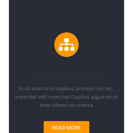
Security & Access
In sit amet urna dapibus, pretium nisi nec,
imperdiet velit maecinas Dapibus augue mi sit
amet bibend ets viverra.
READ MORE