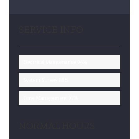
SERVICE INFO
Electrical Maintenance
94%
System Survey
88%
Time Management
97%
NORMAL HOURS