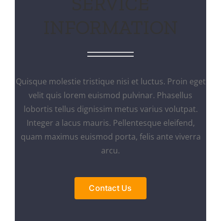
SERVICE
INFORMATION
Quisque molestie tristique nisi et luctus. Proin eget
velit quis lorem euismod pulvinar. Phasellus
lobortis tellus dignissim metus varius volutpat.
Integer a lacus mauris. Pellentesque eleifend,
quam maximus euismod porta, felis ante viverra
arcu.
Contact Us