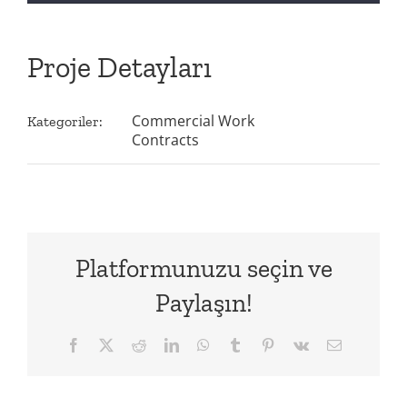
Proje Detayları
Commercial Work
Kategoriler:
Contracts
Platformunuzu seçin ve
Paylaşın!
Facebook
Twitter
Reddit
LinkedIn
WhatsApp
Tumblr
Pinterest
Vk
E-
posta