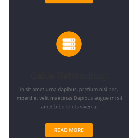
Cable Networking
In sit amet urna dapibus, pretium nisi nec,
imperdiet velit maecinas Dapibus augue mi sit
amet bibend ets viverra.
READ MORE