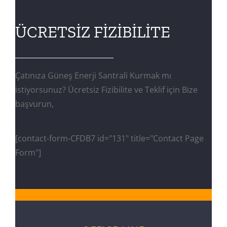
ÜCRETSİZ FİZİBİLİTE
Çatınıza Güneş Enerji Santrali Kurmak mı
istiyorsunuz? Ücretsiz Fizibilite ve Teklif için Bize
başvurun,
[contact-form-CFDB7 id="131" title="Contact Page
Form"]